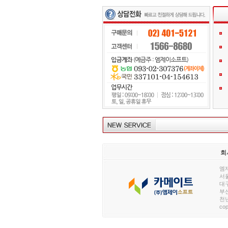
회
엠제
서울
대구
부산
천년
cop