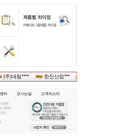
(주)대림****
한진산업***
해태음료여****
(주)현
센터
오시는길
고객의소리
0758
-3555
120
E