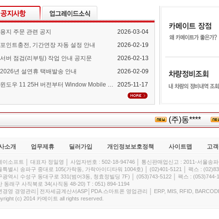
용지 주문 관련 공지
2026-03-04
포인트충전, 기간연장 자동 설정 안내
2026-02-19
서버 점검(리부팅) 작업 안내 공지문
2026-02-13
2026년 설연휴 택배발송 안내
2026-02-09
윈도우 11 25H 버전부터 Window Mobile Device Center 지원 중단 안내
2025-11-17
(주)동****
사소개
업무제휴
딜러가입
개인정보보호정책
사이트맵
고객
이소프트 │ 대표자 정일영 │ 사업자번호 : 502-18-94746 │ 통신판매업신고 : 2011-서울송파-
특별시 송파구 중대로 105(가락동, 가락아이디타워 1004호) │ (02)401-5121 │ 팩스 : (02)832
광역시 수성구 동대구로 331(범어3동, 청효정빌딩 7F) │ (053)743-5122 │ 팩스 : (053)744-1
 동래구 사직북로 34(사직동 48-20) T : 051) 894-1194
경영 경영관리│전자세금계산서ASP│PDA.스마트폰 영업관리 │ ERP, MIS, RFID, BARCOD
yright (c) 2014 카메이트 all rights reserved.