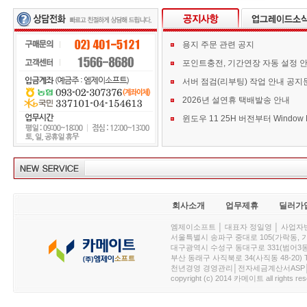
용지 주문 관련 공지
포인트충전, 기간연장 자동 설정 
서버 점검(리부팅) 작업 안내 공지
2026년 설연휴 택배발송 안내
회사소개
업무제휴
딜러가
엠제이소프트 │ 대표자 정일영 │ 사업자번호 :
서울특별시 송파구 중대로 105(가락동, 가락아이디
대구광역시 수성구 동대구로 331(범어3동, 청효정빌
부산 동래구 사직북로 34(사직동 48-20) T : 
천년경영 경영관리│전자세금계산서ASP│PDA.
copyright (c) 2014 카메이트 all rights res