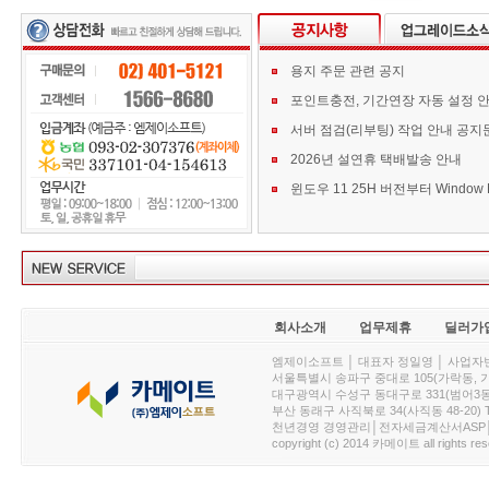
용지 주문 관련 공지
포인트충전, 기간연장 자동 설정 
서버 점검(리부팅) 작업 안내 공지
2026년 설연휴 택배발송 안내
회사소개
업무제휴
딜러가
엠제이소프트 │ 대표자 정일영 │ 사업자번호 :
서울특별시 송파구 중대로 105(가락동, 가락아이디
대구광역시 수성구 동대구로 331(범어3동, 청효정빌
부산 동래구 사직북로 34(사직동 48-20) T : 
천년경영 경영관리│전자세금계산서ASP│PDA.
copyright (c) 2014 카메이트 all rights res