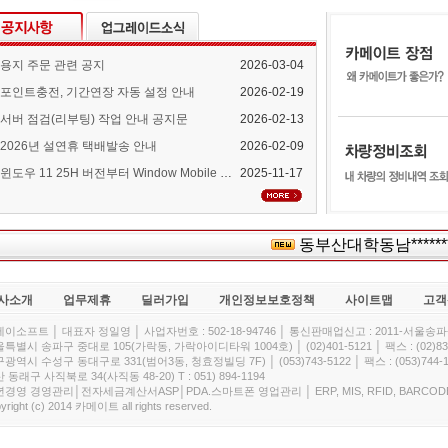
용지 주문 관련 공지
2026-03-04
포인트충전, 기간연장 자동 설정 안내
2026-02-19
서버 점검(리부팅) 작업 안내 공지문
2026-02-13
2026년 설연휴 택배발송 안내
2026-02-09
윈도우 11 25H 버전부터 Window Mobile Device Center 지원 중단 안내
2025-11-17
동부산대학동남******
사소개
업무제휴
딜러가입
개인정보보호정책
사이트맵
고객
이소프트 │ 대표자 정일영 │ 사업자번호 : 502-18-94746 │ 통신판매업신고 : 2011-서울송파-
특별시 송파구 중대로 105(가락동, 가락아이디타워 1004호) │ (02)401-5121 │ 팩스 : (02)832
광역시 수성구 동대구로 331(범어3동, 청효정빌딩 7F) │ (053)743-5122 │ 팩스 : (053)744-1
 동래구 사직북로 34(사직동 48-20) T : 051) 894-1194
경영 경영관리│전자세금계산서ASP│PDA.스마트폰 영업관리 │ ERP, MIS, RFID, BARCOD
yright (c) 2014 카메이트 all rights reserved.