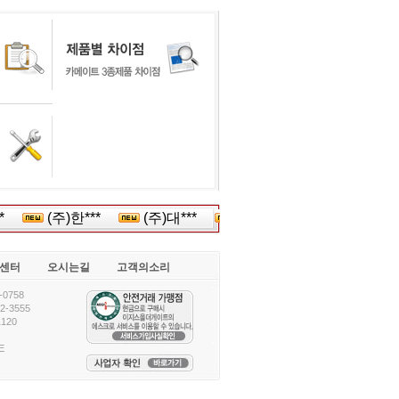
*
(주)한***
(주)대***
효성요***
(주)한국**
센터
오시는길
고객의소리
0758
-3555
120
E