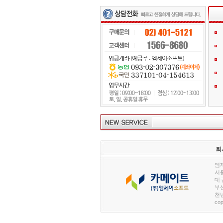
회
엠제
서울
대구
부산
천년
cop