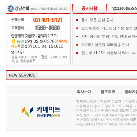
용지 주문 관련 공지
포인트충전, 기간연장 자동 설정 
서버 점검(리부팅) 작업 안내 공지
2026년 설연휴 택배발송 안내
회사소개
업무제휴
딜러가
엠제이소프트 │ 대표자 정일영 │ 사업자번호 :
서울특별시 송파구 중대로 105(가락동, 가락아이디
대구광역시 수성구 동대구로 331(범어3동, 청효정빌
부산 동래구 사직북로 34(사직동 48-20) T : 
천년경영 경영관리│전자세금계산서ASP│PDA.
copyright (c) 2014 카메이트 all rights res