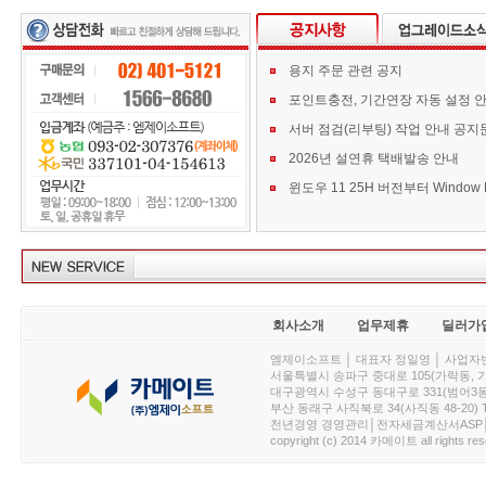
용지 주문 관련 공지
포인트충전, 기간연장 자동 설정 
서버 점검(리부팅) 작업 안내 공지
2026년 설연휴 택배발송 안내
회사소개
업무제휴
딜러가
엠제이소프트 │ 대표자 정일영 │ 사업자번호 :
서울특별시 송파구 중대로 105(가락동, 가락아이디
대구광역시 수성구 동대구로 331(범어3동, 청효정빌
부산 동래구 사직북로 34(사직동 48-20) T : 
천년경영 경영관리│전자세금계산서ASP│PDA.
copyright (c) 2014 카메이트 all rights res