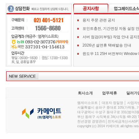
용지 주문 관련 공지
포인트충전, 기간연장 자동 설정 
서버 점검(리부팅) 작업 안내 공지
2026년 설연휴 택배발송 안내
회사소개
업무제휴
딜러가
엠제이소프트 │ 대표자 정일영 │ 사업자번호 :
서울특별시 송파구 중대로 105(가락동, 가락아이디
대구광역시 수성구 동대구로 331(범어3동, 청효정빌
부산 동래구 사직북로 34(사직동 48-20) T : 
천년경영 경영관리│전자세금계산서ASP│PDA.
copyright (c) 2014 카메이트 all rights res