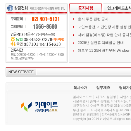
용지 주문 관련 공지
포인트충전, 기간연장 자동 설정 
서버 점검(리부팅) 작업 안내 공지
2026년 설연휴 택배발송 안내
회사소개
업무제휴
딜러가
엠제이소프트 │ 대표자 정일영 │ 사업자번호 :
서울특별시 송파구 중대로 105(가락동, 가락아이디
대구광역시 수성구 동대구로 331(범어3동, 청효정빌
부산 동래구 사직북로 34(사직동 48-20) T : 
천년경영 경영관리│전자세금계산서ASP│PDA.
copyright (c) 2014 카메이트 all rights res