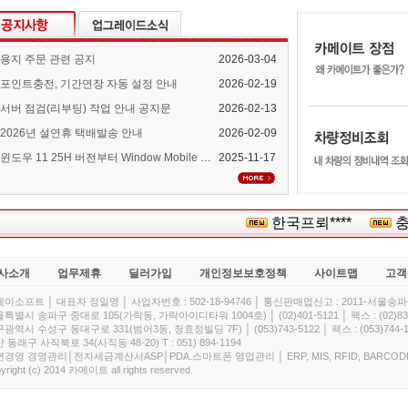
용지 주문 관련 공지
2026-03-04
포인트충전, 기간연장 자동 설정 안내
2026-02-19
서버 점검(리부팅) 작업 안내 공지문
2026-02-13
2026년 설연휴 택배발송 안내
2026-02-09
윈도우 11 25H 버전부터 Window Mobile Device Center 지원 중단 안내
2025-11-17
한국프뢰****
충주대
사소개
업무제휴
딜러가입
개인정보보호정책
사이트맵
고객
이소프트 │ 대표자 정일영 │ 사업자번호 : 502-18-94746 │ 통신판매업신고 : 2011-서울송파-
특별시 송파구 중대로 105(가락동, 가락아이디타워 1004호) │ (02)401-5121 │ 팩스 : (02)832
광역시 수성구 동대구로 331(범어3동, 청효정빌딩 7F) │ (053)743-5122 │ 팩스 : (053)744-1
 동래구 사직북로 34(사직동 48-20) T : 051) 894-1194
경영 경영관리│전자세금계산서ASP│PDA.스마트폰 영업관리 │ ERP, MIS, RFID, BARCOD
yright (c) 2014 카메이트 all rights reserved.