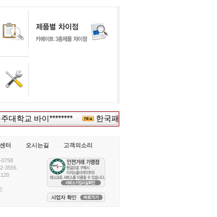
학교 바이********
한국패션산****
주) **
동국
센터
오시는길
고객의소리
0758
-3555
120
E