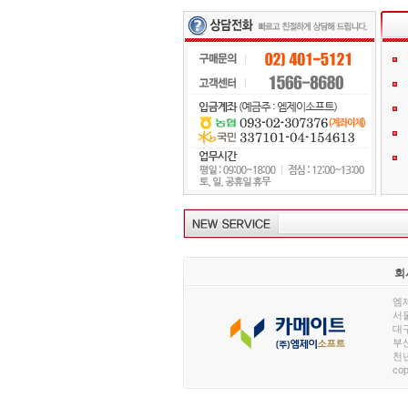
회
엠제
서울
대구
부산
천년
cop