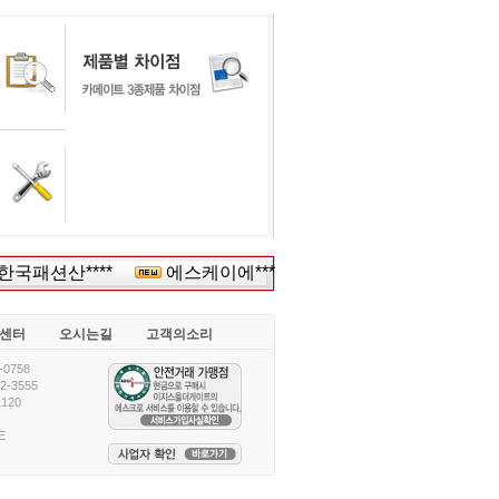
국패션산****
에스케이에*****
(주)만남의*****
센터
오시는길
고객의소리
0758
-3555
120
E