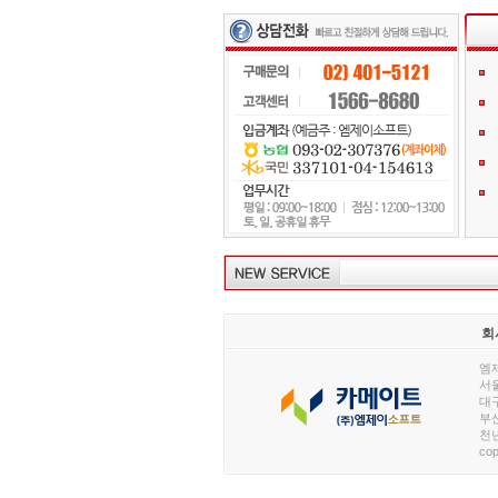
회
엠제
서울
대구
부산
천년
cop