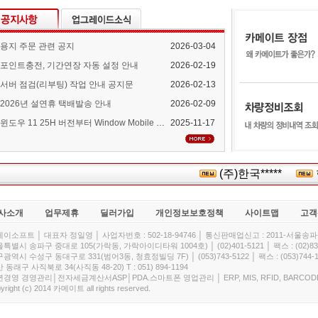
용지 주문 관련 공지
2026-03-04
포인트충전, 기간연장 자동 설정 안내
2026-02-19
서버 점검(리부팅) 작업 안내 공지문
2026-02-13
2026년 설연휴 택배발송 안내
2026-02-09
윈도우 11 25H 버전부터 Window Mobile Device Center 지원 중단 안내
2025-11-17
(주)한국*****
한
사소개
업무제휴
딜러가입
개인정보보호정책
사이트맵
고객
이소프트 │ 대표자 정일영 │ 사업자번호 : 502-18-94746 │ 통신판매업신고 : 2011-서울송파-
특별시 송파구 중대로 105(가락동, 가락아이디타워 1004호) │ (02)401-5121 │ 팩스 : (02)832
광역시 수성구 동대구로 331(범어3동, 청효정빌딩 7F) │ (053)743-5122 │ 팩스 : (053)744-1
 동래구 사직북로 34(사직동 48-20) T : 051) 894-1194
경영 경영관리│전자세금계산서ASP│PDA.스마트폰 영업관리 │ ERP, MIS, RFID, BARCOD
yright (c) 2014 카메이트 all rights reserved.