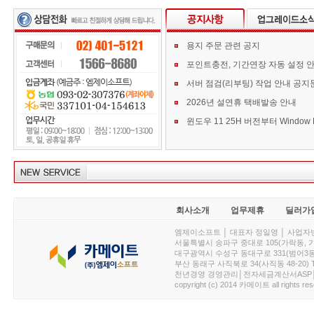
용지 주문 관련 공지
포인트충전, 기간연장 자동 설정 
서버 점검(리부팅) 작업 안내 공지
2026년 설연휴 택배발송 안내
회사소개
업무제휴
딜러가
엠제이소프트 │ 대표자 정일영 │ 사업자번호 :
서울특별시 송파구 중대로 105(가락동, 가락아이디
대구광역시 수성구 동대구로 331(범어3동, 청효정빌
부산 동래구 사직북로 34(사직동 48-20) T : 
천년경영 경영관리│전자세금계산서ASP│PDA.
copyright (c) 2014 카메이트 all rights res