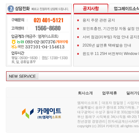
용지 주문 관련 공지
포인트충전, 기간연장 자동 설정 
서버 점검(리부팅) 작업 안내 공지
2026년 설연휴 택배발송 안내
회사소개
업무제휴
딜러가
엠제이소프트 │ 대표자 정일영 │ 사업자번호 :
서울특별시 송파구 중대로 105(가락동, 가락아이디
대구광역시 수성구 동대구로 331(범어3동, 청효정빌
부산 동래구 사직북로 34(사직동 48-20) T : 
천년경영 경영관리│전자세금계산서ASP│PDA.
copyright (c) 2014 카메이트 all rights res