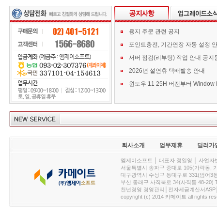
용지 주문 관련 공지
포인트충전, 기간연장 자동 설정 
서버 점검(리부팅) 작업 안내 공지
2026년 설연휴 택배발송 안내
회사소개
업무제휴
딜러가
엠제이소프트 │ 대표자 정일영 │ 사업자번호 :
서울특별시 송파구 중대로 105(가락동, 가락아이디
대구광역시 수성구 동대구로 331(범어3동, 청효정빌
부산 동래구 사직북로 34(사직동 48-20) T : 
천년경영 경영관리│전자세금계산서ASP│PDA.
copyright (c) 2014 카메이트 all rights res