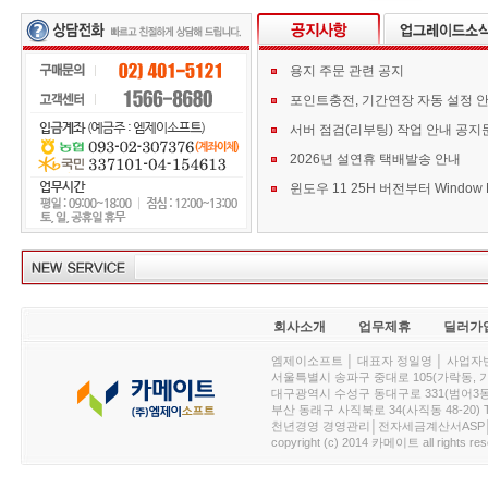
용지 주문 관련 공지
포인트충전, 기간연장 자동 설정 
서버 점검(리부팅) 작업 안내 공지
2026년 설연휴 택배발송 안내
회사소개
업무제휴
딜러가
엠제이소프트 │ 대표자 정일영 │ 사업자번호 :
서울특별시 송파구 중대로 105(가락동, 가락아이디
대구광역시 수성구 동대구로 331(범어3동, 청효정빌
부산 동래구 사직북로 34(사직동 48-20) T : 
천년경영 경영관리│전자세금계산서ASP│PDA.
copyright (c) 2014 카메이트 all rights res