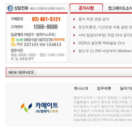
용지 주문 관련 공지
포인트충전, 기간연장 자동 설정 
서버 점검(리부팅) 작업 안내 공지
2026년 설연휴 택배발송 안내
회사소개
업무제휴
딜러가
엠제이소프트 │ 대표자 정일영 │ 사업자번호 :
서울특별시 송파구 중대로 105(가락동, 가락아이디
대구광역시 수성구 동대구로 331(범어3동, 청효정빌
부산 동래구 사직북로 34(사직동 48-20) T : 
천년경영 경영관리│전자세금계산서ASP│PDA.
copyright (c) 2014 카메이트 all rights res