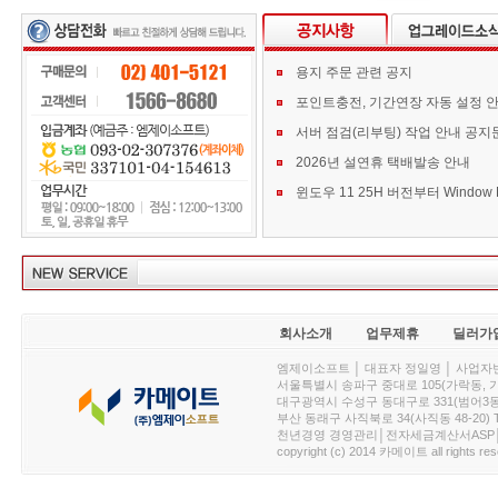
용지 주문 관련 공지
포인트충전, 기간연장 자동 설정 
서버 점검(리부팅) 작업 안내 공지
2026년 설연휴 택배발송 안내
회사소개
업무제휴
딜러가
엠제이소프트 │ 대표자 정일영 │ 사업자번호 :
서울특별시 송파구 중대로 105(가락동, 가락아이디
대구광역시 수성구 동대구로 331(범어3동, 청효정빌
부산 동래구 사직북로 34(사직동 48-20) T : 
천년경영 경영관리│전자세금계산서ASP│PDA.
copyright (c) 2014 카메이트 all rights res