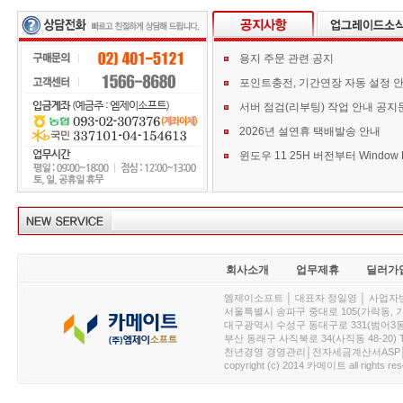
용지 주문 관련 공지
포인트충전, 기간연장 자동 설정 
서버 점검(리부팅) 작업 안내 공지
2026년 설연휴 택배발송 안내
회사소개
업무제휴
딜러가
엠제이소프트 │ 대표자 정일영 │ 사업자번호 :
서울특별시 송파구 중대로 105(가락동, 가락아이디
대구광역시 수성구 동대구로 331(범어3동, 청효정빌
부산 동래구 사직북로 34(사직동 48-20) T : 
천년경영 경영관리│전자세금계산서ASP│PDA.
copyright (c) 2014 카메이트 all rights res