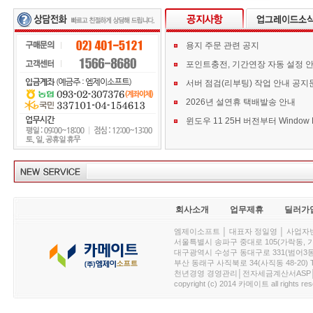
용지 주문 관련 공지
포인트충전, 기간연장 자동 설정 
서버 점검(리부팅) 작업 안내 공지
2026년 설연휴 택배발송 안내
회사소개
업무제휴
딜러가
엠제이소프트 │ 대표자 정일영 │ 사업자번호 :
서울특별시 송파구 중대로 105(가락동, 가락아이디
대구광역시 수성구 동대구로 331(범어3동, 청효정빌
부산 동래구 사직북로 34(사직동 48-20) T : 
천년경영 경영관리│전자세금계산서ASP│PDA.
copyright (c) 2014 카메이트 all rights res