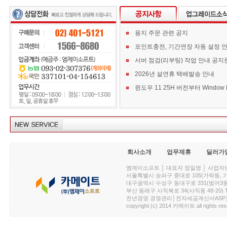
용지 주문 관련 공지
포인트충전, 기간연장 자동 설정 
서버 점검(리부팅) 작업 안내 공지
2026년 설연휴 택배발송 안내
회사소개
업무제휴
딜러가
엠제이소프트 │ 대표자 정일영 │ 사업자번호 :
서울특별시 송파구 중대로 105(가락동, 가락아이디
대구광역시 수성구 동대구로 331(범어3동, 청효정빌
부산 동래구 사직북로 34(사직동 48-20) T : 
천년경영 경영관리│전자세금계산서ASP│PDA.
copyright (c) 2014 카메이트 all rights res