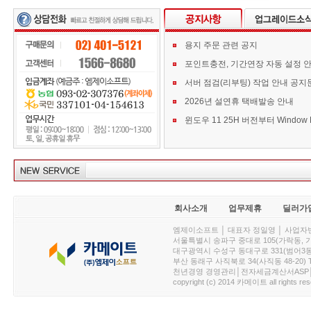
용지 주문 관련 공지
포인트충전, 기간연장 자동 설정 
서버 점검(리부팅) 작업 안내 공지
2026년 설연휴 택배발송 안내
회사소개
업무제휴
딜러가
엠제이소프트 │ 대표자 정일영 │ 사업자번호 :
서울특별시 송파구 중대로 105(가락동, 가락아이디
대구광역시 수성구 동대구로 331(범어3동, 청효정빌
부산 동래구 사직북로 34(사직동 48-20) T : 
천년경영 경영관리│전자세금계산서ASP│PDA.
copyright (c) 2014 카메이트 all rights res