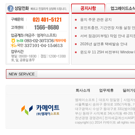
용지 주문 관련 공지
포인트충전, 기간연장 자동 설정 
서버 점검(리부팅) 작업 안내 공지
2026년 설연휴 택배발송 안내
회사소개
업무제휴
딜러가
엠제이소프트 │ 대표자 정일영 │ 사업자번호 :
서울특별시 송파구 중대로 105(가락동, 가락아이디
대구광역시 수성구 동대구로 331(범어3동, 청효정빌
부산 동래구 사직북로 34(사직동 48-20) T : 
천년경영 경영관리│전자세금계산서ASP│PDA.
copyright (c) 2014 카메이트 all rights res