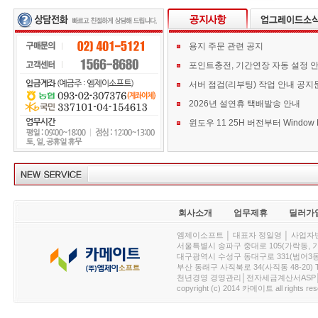
용지 주문 관련 공지
포인트충전, 기간연장 자동 설정 
서버 점검(리부팅) 작업 안내 공지
2026년 설연휴 택배발송 안내
회사소개
업무제휴
딜러가
엠제이소프트 │ 대표자 정일영 │ 사업자번호 :
서울특별시 송파구 중대로 105(가락동, 가락아이디
대구광역시 수성구 동대구로 331(범어3동, 청효정빌
부산 동래구 사직북로 34(사직동 48-20) T : 
천년경영 경영관리│전자세금계산서ASP│PDA.
copyright (c) 2014 카메이트 all rights res