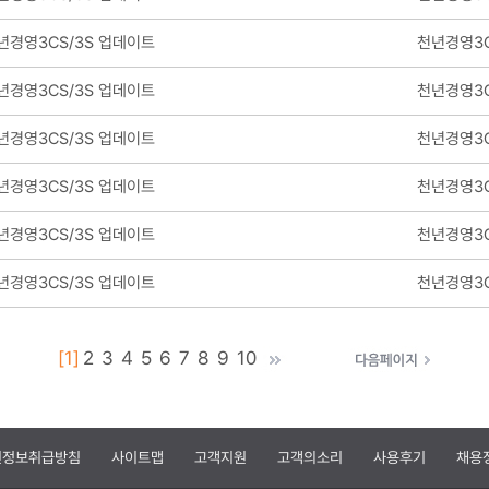
년경영3CS/3S 업데이트
천년경영3C
년경영3CS/3S 업데이트
천년경영3C
년경영3CS/3S 업데이트
천년경영3C
년경영3CS/3S 업데이트
천년경영3C
년경영3CS/3S 업데이트
천년경영3C
년경영3CS/3S 업데이트
천년경영3C
[1]
2
3
4
5
6
7
8
9
10
인정보취급방침
사이트맵
고객지원
고객의소리
사용후기
채용