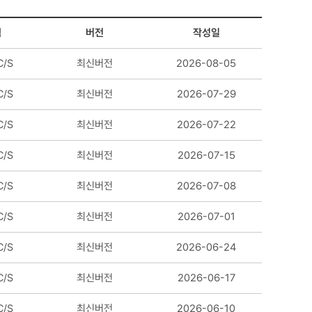
램
버전
작성일
/S
최신버전
2026-08-05
/S
최신버전
2026-07-29
/S
최신버전
2026-07-22
/S
최신버전
2026-07-15
/S
최신버전
2026-07-08
/S
최신버전
2026-07-01
/S
최신버전
2026-06-24
/S
최신버전
2026-06-17
/S
최신버전
2026-06-10