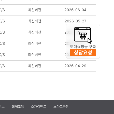
/S
최신버전
2026-06-04
/S
최신버전
2026-05-27
/S
최신버전
2026-05-20
/S
최신버전
2026-05-13
도매쇼핑몰 구축
상담요청
/S
최신버전
2026-05-06
/S
최신버전
2026-04-29
정보
집체교육
소개이벤트
스마트공장