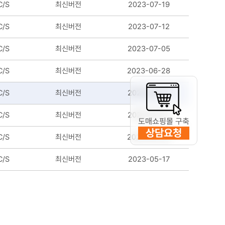
/S
최신버전
2023-07-19
/S
최신버전
2023-07-12
/S
최신버전
2023-07-05
/S
최신버전
2023-06-28
/S
최신버전
2023-06-14
/S
최신버전
2023-05-31
도매쇼핑몰 구축
상담요청
/S
최신버전
2023-05-24
/S
최신버전
2023-05-17