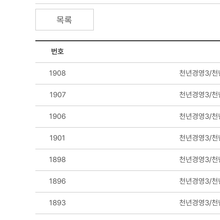
목록
번호
1908
천년경영3/천
1907
천년경영3/천
1906
천년경영3/천
1901
천년경영3/천
1898
천년경영3/천
1896
천년경영3/천
1893
천년경영3/천