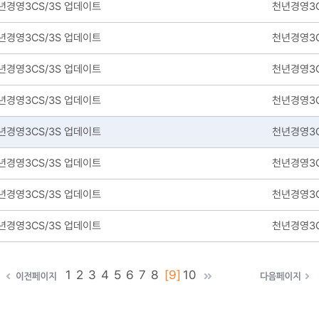
년경영3CS/3S 업데이트
천년경영3C
년경영3CS/3S 업데이트
천년경영3C
년경영3CS/3S 업데이트
천년경영3C
년경영3CS/3S 업데이트
천년경영3C
년경영3CS/3S 업데이트
천년경영3C
년경영3CS/3S 업데이트
천년경영3C
년경영3CS/3S 업데이트
천년경영3C
년경영3CS/3S 업데이트
천년경영3C
1
2
3
4
5
6
7
8
[9]
10