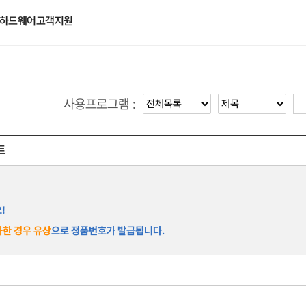
하드웨어
고객지원
사용프로그램 :
트
!
한 경우 유상
으로 정품번호가 발급됩니다.