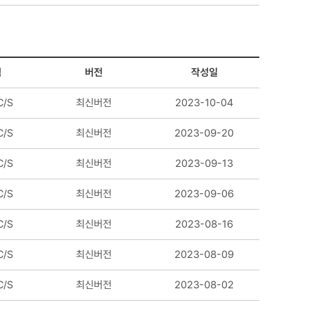
램
버전
작성일
/S
최신버전
2023-10-04
/S
최신버전
2023-09-20
/S
최신버전
2023-09-13
/S
최신버전
2023-09-06
/S
최신버전
2023-08-16
/S
최신버전
2023-08-09
/S
최신버전
2023-08-02