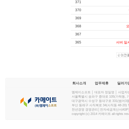
371
370
369
368
오
367
365
서버 일시
회사소개
업무제휴
딜러가
엠제이소프트 │ 대표자 정일영 │ 사업자번호 :
서울특별시 송파구 중대로 105(가락동, 가락아이디
대구광역시 수성구 동대구로 331(범어3동, 청효정빌
부산 동래구 사직북로 34(사직동 48-20) T : 
천년경영 경영관리│전자세금계산서ASP│PDA.
copyright (c) 2014 카메이트 all rights res