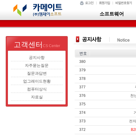
소프트웨어
고객센터
CS Center
공지사항
380
자주묻는질문
379
질문과답변
378
업그레이드현황
377
컴퓨터상식
376
천
자료실
375
374
373
전자
372
B