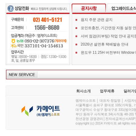
용지 주문 관련 공지
포인트충전, 기간연장 자동 설정 
서버 점검(리부팅) 작업 안내 공지
2026년 설연휴 택배발송 안내
회사소개
업무제휴
딜러가
엠제이소프트 │ 대표자 정일영 │ 사업자번호 :
서울특별시 송파구 중대로 105(가락동, 가락아이디
대구광역시 수성구 동대구로 331(범어3동, 청효정빌
부산 동래구 사직북로 34(사직동 48-20) T : 
천년경영 경영관리│전자세금계산서ASP│PDA.
copyright (c) 2014 카메이트 all rights res