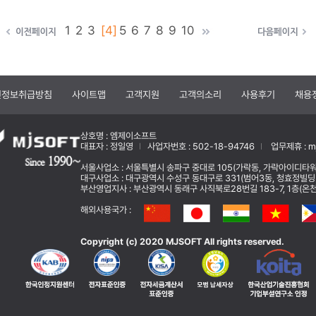
1
2
3
[4]
5
6
7
8
9
10
인정보취급방침
사이트맵
고객지원
고객의소리
사용후기
채용
상호명 : 엠제이소프트
대표자 : 정일영
사업자번호 : 502-18-94746
업무제휴 : mj
서울사업소 : 서울특별시 송파구 중대로 105(가락동, 가락아이디타워
대구사업소 : 대구광역시 수성구 동대구로 331(범어3동, 청효정빌딩
부산영업지사 : 부산광역시 동래구 사직북로28번길 183-7, 1층(온천동) 
해외사용국가 :
Copyright (c) 2020 MJSOFT All rights reserved.