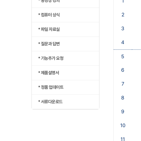
* 동영상 강의
1
2
* 컴퓨터 상식
3
* 파일 자료실
4
* 질문과 답변
5
* 기능추가 요청
6
* 제품설명서
7
* 정품 업데이트
8
* 서류다운로드
9
10
11