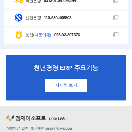
국민은행
831801-04-098244
신한은행
110-530-409508
농협
(자동이체)
093-02-307376
천년경영 ERP 주요기능
자세히 보기
엠제이소프트
since 1990~
대표자 : 정일영 업무제휴 : mjsoft@naver.com