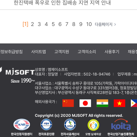
한진택배 폭우로 인한 집배송 지연 지역 안내
[1]
2
3
4
5
6
7
8
9
10
인정보취급방침
사이트맵
고객지원
고객의소리
사용후기
채용
상호명 : 엠제이소프트
대표자 : 정일영
사업자번호 : 502-18-94746
업무제휴 : mj
서울사업소 : 서울특별시 송파구 중대로 105(가락동, 가락아이디타워
대구사업소 : 대구광역시 수성구 동대구로 331(범어3동, 청효정빌딩
부산영업지사 : 부산광역시 동래구 사직북로28번길 183-7, 1층(온천동) 
해외사용국가 :
Copyright (c) 2020 MJSOFT All rights reserved.