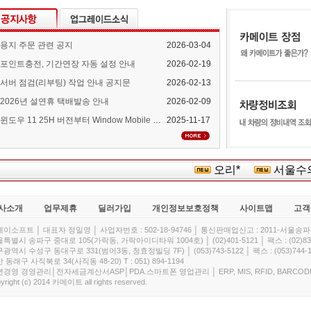
용지 주문 관련 공지
2026-03-04
포인트충전, 기간연장 자동 설정 안내
2026-02-19
서버 점검(리부팅) 작업 안내 공지문
2026-02-13
2026년 설연휴 택배발송 안내
2026-02-09
윈도우 11 25H 버전부터 Window Mobile Device Center 지원 중단 안내
2025-11-17
오리*
서울수의약
사소개
업무제휴
딜러가입
개인정보보호정책
사이트맵
고객
이소프트 │ 대표자 정일영 │ 사업자번호 : 502-18-94746 │ 통신판매업신고 : 2011-서울송파-
특별시 송파구 중대로 105(가락동, 가락아이디타워 1004호) │ (02)401-5121 │ 팩스 : (02)832
광역시 수성구 동대구로 331(범어3동, 청효정빌딩 7F) │ (053)743-5122 │ 팩스 : (053)744-1
 동래구 사직북로 34(사직동 48-20) T : 051) 894-1194
경영 경영관리│전자세금계산서ASP│PDA.스마트폰 영업관리 │ ERP, MIS, RFID, BARCOD
yright (c) 2014 카메이트 all rights reserved.