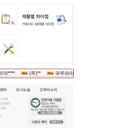
****
(주)**
귀뚜라미보일******
(주)한국****
센터
오시는길
고객의소리
0758
-3555
120
E