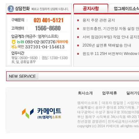
용지 주문 관련 공지
포인트충전, 기간연장 자동 설정 
서버 점검(리부팅) 작업 안내 공지
2026년 설연휴 택배발송 안내
회사소개
업무제휴
딜러가
엠제이소프트 │ 대표자 정일영 │ 사업자번호 :
서울특별시 송파구 중대로 105(가락동, 가락아이디
대구광역시 수성구 동대구로 331(범어3동, 청효정빌
부산 동래구 사직북로 34(사직동 48-20) T : 
천년경영 경영관리│전자세금계산서ASP│PDA.
copyright (c) 2014 카메이트 all rights res