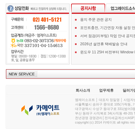
용지 주문 관련 공지
포인트충전, 기간연장 자동 설정 
서버 점검(리부팅) 작업 안내 공지
2026년 설연휴 택배발송 안내
회사소개
업무제휴
딜러가
엠제이소프트 │ 대표자 정일영 │ 사업자번호 :
서울특별시 송파구 중대로 105(가락동, 가락아이디
대구광역시 수성구 동대구로 331(범어3동, 청효정빌
부산 동래구 사직북로 34(사직동 48-20) T : 
천년경영 경영관리│전자세금계산서ASP│PDA.
copyright (c) 2014 카메이트 all rights res