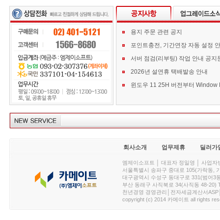
용지 주문 관련 공지
포인트충전, 기간연장 자동 설정 
서버 점검(리부팅) 작업 안내 공지
2026년 설연휴 택배발송 안내
회사소개
업무제휴
딜러가
엠제이소프트 │ 대표자 정일영 │ 사업자번호 :
서울특별시 송파구 중대로 105(가락동, 가락아이디
대구광역시 수성구 동대구로 331(범어3동, 청효정빌
부산 동래구 사직북로 34(사직동 48-20) T : 
천년경영 경영관리│전자세금계산서ASP│PDA.
copyright (c) 2014 카메이트 all rights res