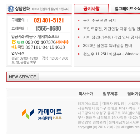
용지 주문 관련 공지
포인트충전, 기간연장 자동 설정 
서버 점검(리부팅) 작업 안내 공지
2026년 설연휴 택배발송 안내
회사소개
업무제휴
딜러가
엠제이소프트 │ 대표자 정일영 │ 사업자번호 :
서울특별시 송파구 중대로 105(가락동, 가락아이디
대구광역시 수성구 동대구로 331(범어3동, 청효정빌
부산 동래구 사직북로 34(사직동 48-20) T : 
천년경영 경영관리│전자세금계산서ASP│PDA.
copyright (c) 2014 카메이트 all rights res