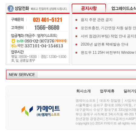
용지 주문 관련 공지
포인트충전, 기간연장 자동 설정 
서버 점검(리부팅) 작업 안내 공지
2026년 설연휴 택배발송 안내
회사소개
업무제휴
딜러가
엠제이소프트 │ 대표자 정일영 │ 사업자번호 :
서울특별시 송파구 중대로 105(가락동, 가락아이디
대구광역시 수성구 동대구로 331(범어3동, 청효정빌
부산 동래구 사직북로 34(사직동 48-20) T : 
천년경영 경영관리│전자세금계산서ASP│PDA.
copyright (c) 2014 카메이트 all rights res