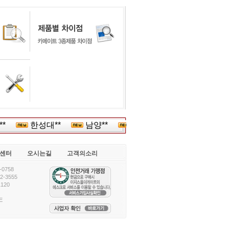
*
한성대**
남양**
남양유업음****
한국프뢰
센터
오시는길
고객의소리
0758
-3555
120
E