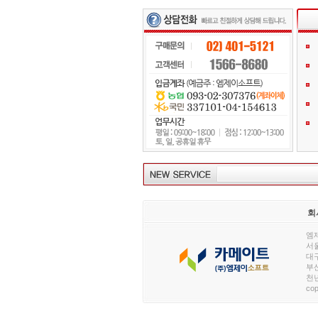
회
엠제
서울
대구
부산
천년
cop