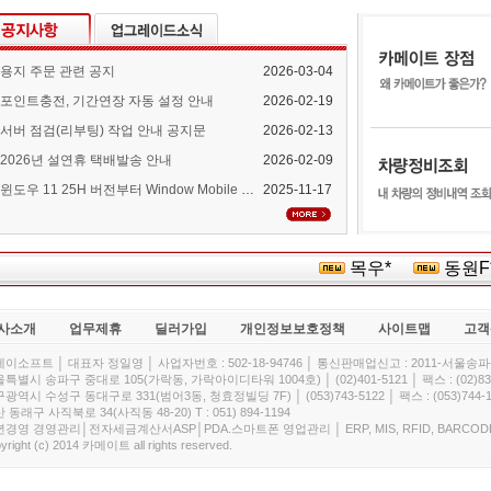
용지 주문 관련 공지
2026-03-04
포인트충전, 기간연장 자동 설정 안내
2026-02-19
서버 점검(리부팅) 작업 안내 공지문
2026-02-13
2026년 설연휴 택배발송 안내
2026-02-09
윈도우 11 25H 버전부터 Window Mobile Device Center 지원 중단 안내
2025-11-17
목우*
동원F*
사소개
업무제휴
딜러가입
개인정보보호정책
사이트맵
고객
이소프트 │ 대표자 정일영 │ 사업자번호 : 502-18-94746 │ 통신판매업신고 : 2011-서울송파-
특별시 송파구 중대로 105(가락동, 가락아이디타워 1004호) │ (02)401-5121 │ 팩스 : (02)832
광역시 수성구 동대구로 331(범어3동, 청효정빌딩 7F) │ (053)743-5122 │ 팩스 : (053)744-1
 동래구 사직북로 34(사직동 48-20) T : 051) 894-1194
경영 경영관리│전자세금계산서ASP│PDA.스마트폰 영업관리 │ ERP, MIS, RFID, BARCOD
yright (c) 2014 카메이트 all rights reserved.