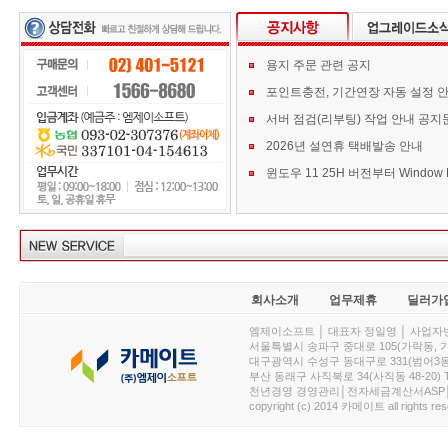
용지 주문 관련 공지
포인트충전, 기간연장 자동 설정 
서버 점검(리부팅) 작업 안내 공지
2026년 설연휴 택배발송 안내
회사소개
업무제휴
딜러가
엠제이소프트 │ 대표자 정일영 │ 사업자번호 :
서울특별시 송파구 중대로 105(가락동, 가락아이디
대구광역시 수성구 동대구로 331(범어3동, 청효정빌
부산 동래구 사직북로 34(사직동 48-20) T : 
천년경영 경영관리│전자세금계산서ASP│PDA.
copyright (c) 2014 카메이트 all rights res