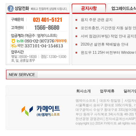
용지 주문 관련 공지
포인트충전, 기간연장 자동 설정 
서버 점검(리부팅) 작업 안내 공지
2026년 설연휴 택배발송 안내
회사소개
업무제휴
딜러가
엠제이소프트 │ 대표자 정일영 │ 사업자번호 :
서울특별시 송파구 중대로 105(가락동, 가락아이디
대구광역시 수성구 동대구로 331(범어3동, 청효정빌
부산 동래구 사직북로 34(사직동 48-20) T : 
천년경영 경영관리│전자세금계산서ASP│PDA.
copyright (c) 2014 카메이트 all rights res