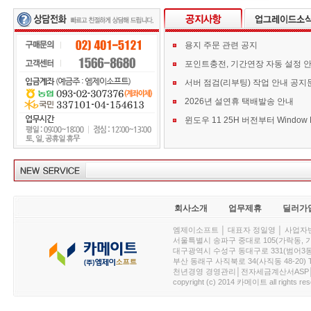
용지 주문 관련 공지
포인트충전, 기간연장 자동 설정 
서버 점검(리부팅) 작업 안내 공지
2026년 설연휴 택배발송 안내
회사소개
업무제휴
딜러가
엠제이소프트 │ 대표자 정일영 │ 사업자번호 :
서울특별시 송파구 중대로 105(가락동, 가락아이디
대구광역시 수성구 동대구로 331(범어3동, 청효정빌
부산 동래구 사직북로 34(사직동 48-20) T : 
천년경영 경영관리│전자세금계산서ASP│PDA.
copyright (c) 2014 카메이트 all rights res