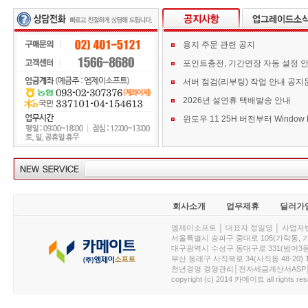
용지 주문 관련 공지
포인트충전, 기간연장 자동 설정 
서버 점검(리부팅) 작업 안내 공지
2026년 설연휴 택배발송 안내
회사소개
업무제휴
딜러가
엠제이소프트 │ 대표자 정일영 │ 사업자번호 :
서울특별시 송파구 중대로 105(가락동, 가락아이디
대구광역시 수성구 동대구로 331(범어3동, 청효정빌
부산 동래구 사직북로 34(사직동 48-20) T : 
천년경영 경영관리│전자세금계산서ASP│PDA.
copyright (c) 2014 카메이트 all rights res