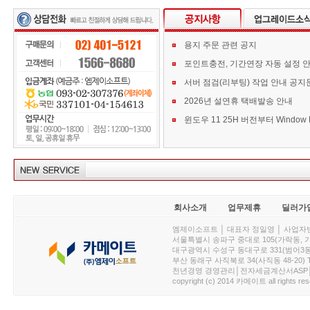
용지 주문 관련 공지
포인트충전, 기간연장 자동 설정 
서버 점검(리부팅) 작업 안내 공지
2026년 설연휴 택배발송 안내
회사소개
업무제휴
딜러가
엠제이소프트 │ 대표자 정일영 │ 사업자번호 :
서울특별시 송파구 중대로 105(가락동, 가락아이디
대구광역시 수성구 동대구로 331(범어3동, 청효정빌
부산 동래구 사직북로 34(사직동 48-20) T : 
천년경영 경영관리│전자세금계산서ASP│PDA.
copyright (c) 2014 카메이트 all rights res