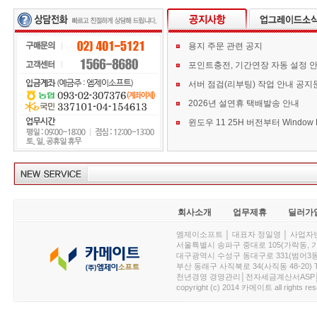
용지 주문 관련 공지
포인트충전, 기간연장 자동 설정 
서버 점검(리부팅) 작업 안내 공지
2026년 설연휴 택배발송 안내
회사소개
업무제휴
딜러가
엠제이소프트 │ 대표자 정일영 │ 사업자번호 :
서울특별시 송파구 중대로 105(가락동, 가락아이디
대구광역시 수성구 동대구로 331(범어3동, 청효정빌
부산 동래구 사직북로 34(사직동 48-20) T : 
천년경영 경영관리│전자세금계산서ASP│PDA.
copyright (c) 2014 카메이트 all rights res