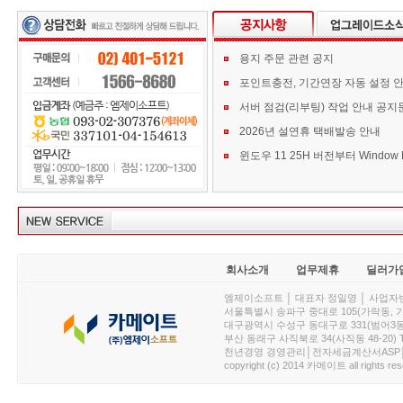
용지 주문 관련 공지
포인트충전, 기간연장 자동 설정 
서버 점검(리부팅) 작업 안내 공지
2026년 설연휴 택배발송 안내
회사소개
업무제휴
딜러가
엠제이소프트 │ 대표자 정일영 │ 사업자번호 :
서울특별시 송파구 중대로 105(가락동, 가락아이디
대구광역시 수성구 동대구로 331(범어3동, 청효정빌
부산 동래구 사직북로 34(사직동 48-20) T : 
천년경영 경영관리│전자세금계산서ASP│PDA.
copyright (c) 2014 카메이트 all rights res