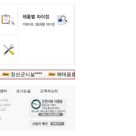
정선군시설****
해태음료여****
(주)삼***
(주
센터
오시는길
고객의소리
0758
-3555
120
E