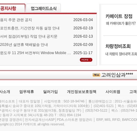
용지 주문 관련 공지
2026-03-04
포인트충전, 기간연장 자동 설정 안내
2026-02-19
서버 점검(리부팅) 작업 안내 공지문
2026-02-13
2026년 설연휴 택배발송 안내
2026-02-09
윈도우 11 25H 버전부터 Window Mobile Device Center 지원 중단 안내
2025-11-17
고려인삼과****
사소개
업무제휴
딜러가입
개인정보보호정책
사이트맵
고객
이소프트 │ 대표자 정일영 │ 사업자번호 : 502-18-94746 │ 통신판매업신고 : 2011-서울송파-
특별시 송파구 중대로 105(가락동, 가락아이디타워 1004호) │ (02)401-5121 │ 팩스 : (02)832
광역시 수성구 동대구로 331(범어3동, 청효정빌딩 7F) │ (053)743-5122 │ 팩스 : (053)744-1
 동래구 사직북로 34(사직동 48-20) T : 051) 894-1194
경영 경영관리│전자세금계산서ASP│PDA.스마트폰 영업관리 │ ERP, MIS, RFID, BARCOD
yright (c) 2014 카메이트 all rights reserved.