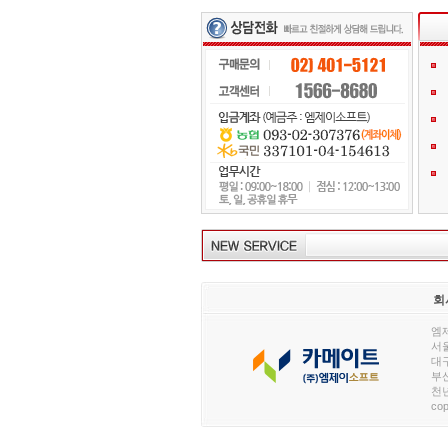
회
엠제
서울
대구
부산
천년
cop